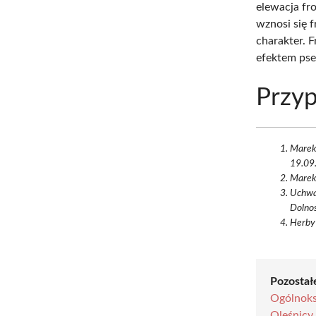
elewacja fr
wznosi się 
charakter. 
efektem ps
Przyp
Marek
19.09.
MarekM
Uchwa
Dolnoś
Herby 
Pozostałe
Ogólnoks
Oleśnicy