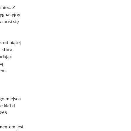
iniec. Z
dygnacyjny
znosi się
 od piątej
 która
adając
są
cem.
go miejsca
e klatki
965.
ementem jest