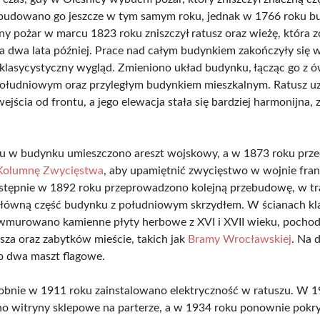
budowano go jeszcze w tym samym roku, jednak w 1766 roku bur
jny pożar w marcu 1823 roku zniszczył ratusz oraz wieżę, która z
dwa lata później. Prace nad całym budynkiem zakończyły się 
klasycystyczny wygląd. Zmieniono układ budynku, łącząc go z
ołudniowym oraz przyległym budynkiem mieszkalnym. Ratusz uz
ejścia od frontu, a jego elewacja stała się bardziej harmonijna
 w budynku umieszczono areszt wojskowy, a w 1873 roku prze
Kolumnę Zwycięstwa
, aby upamiętnić zwycięstwo w wojnie fra
astępnie w 1892 roku przeprowadzono kolejną przebudowę, w tra
łówną część budynku z południowym skrzydłem. W ścianach kla
murowano kamienne płyty herbowe z XVI i XVII wieku, pochod
usza oraz zabytków mieście, takich jak
Bramy Wrocławskiej
. Na 
o dwa maszt flagowe.
nie w 1911 roku zainstalowano elektryczność w ratuszu. W 1
o witryny sklepowe na parterze, a w 1934 roku ponownie pokr