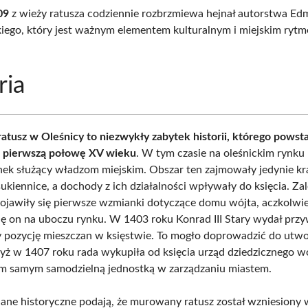
09
z wieży ratusza codziennie rozbrzmiewa hejnał autorstwa E
ego, który jest ważnym elementem kulturalnym i miejskim ryt
ria
tusz w Oleśnicy to niezwykły zabytek historii, którego powst
a pierwszą połowę XV wieku
. W tym czasie na oleśnickim rynku n
ek służący władzom miejskim. Obszar ten zajmowały jedynie k
kiennice, a dochody z ich działalności wpływały do księcia. Za
ojawiły się pierwsze wzmianki dotyczące domu wójta, aczkolwi
ię on na uboczu rynku. W 1403 roku Konrad III Stary wydał przy
 pozycję mieszczan w księstwie. To mogło doprowadzić do utwo
gdyż w 1407 roku rada wykupiła od księcia urząd dziedzicznego w
tym samym samodzielną jednostką w zarządzaniu miastem.
dane historyczne podają, że murowany ratusz został wzniesiony