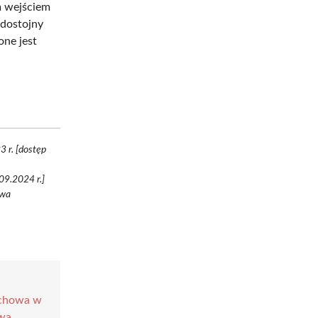
m wejściem
 dostojny
one jest
 r. [dostęp
09.2024 r.]
twa
uchowa w
awa