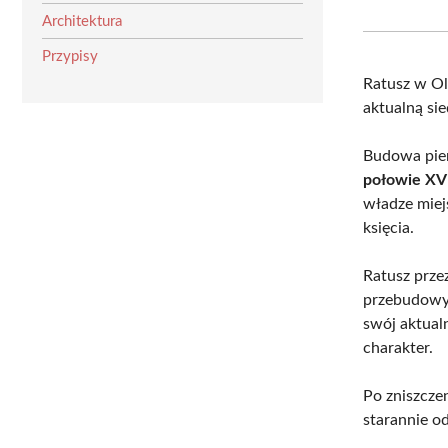
Architektura
Przypisy
Ratusz w Ol
aktualną si
Budowa pie
połowie XV
władze miej
księcia.
Ratusz prze
przebudowy,
swój aktual
charakter.
Po zniszczen
starannie 