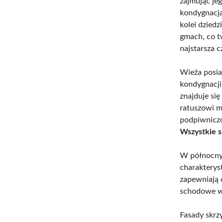
zajmując je
kondygnacja
kolei dzied
gmach, co t
najstarsza 
Wieża posia
kondygnacji
znajduje si
ratuszowi m
podpiwniczo
Wszystkie s
W północnym
charakterys
zapewniają 
schodowe w 
Fasady skrz