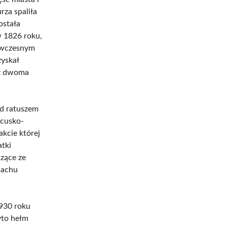
za spaliła
ostała
w 1826 roku,
 ówczesnym
yskał
, z dwoma
d ratuszem
ncusko-
kcie której
tki
zące ze
dachu
930 roku
yto hełm