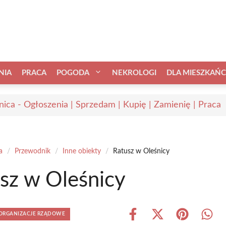
NIA
PRACA
POGODA
NEKROLOGI
DLA MIESZKAŃ
nica - Ogłoszenia | Sprzedam | Kupię | Zamienię | Praca
a
/
Przewodnik
/
Inne obiekty
/
Ratusz w Oleśnicy
sz w Oleśnicy
I ORGANIZACJE RZĄDOWE
Share
Share
Share
Shar
on
on
on
on