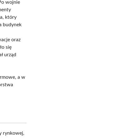
Po wojnie
menty
a, który
 a budynek
acje oraz
ło się
ał urząd
armowe, a w
orstwa
y rynkowej,