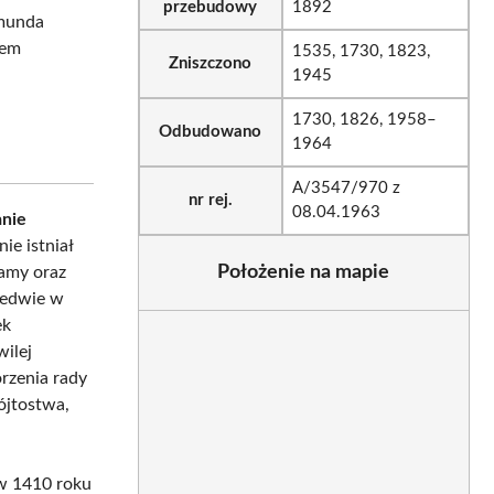
przebudowy
1892
dmunda
mem
1535, 1730, 1823,
Zniszczono
1945
1730, 1826, 1958–
Odbudowano
1964
A/3547/970 z
nr rej.
08.04.1963
anie
ie istniał
Położenie na mapie
ramy oraz
ledwie w
ek
wilej
rzenia rady
ójtostwa,
 w 1410 roku