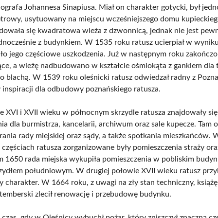
riografa Johannesa Sinapiusa. Miał on charakter gotycki, był j
trowy, usytuowany na miejscu wcześniejszego domu kupieckie
jdowała się kwadratowa wieża z dzwonnicą, jednak nie jest pewn
dnocześnie z budynkiem. W 1535 roku ratusz ucierpiał w wyniku
 jego częściowe uszkodzenia. Już w następnym roku zakończo
e, a wieżę nadbudowano w kształcie ośmiokąta z gankiem dla tr
o blachą. W 1539 roku oleśnicki ratusz odwiedzał radny z Pozna
 inspiracji dla odbudowy poznańskiego ratusza.
e XVI i XVII wieku w północnym skrzydle ratusza znajdowały się
ia dla burmistrza, kancelarii, archiwum oraz sale kupecze. Tam 
rania rady miejskiej oraz sądy, a także spotkania mieszkańców. 
 częściach ratusza zorganizowane były pomieszczenia straży oraz
m 1650 rada miejska wykupiła pomieszczenia w pobliskim budyn
krzydłem południowym. W drugiej połowie XVII wieku ratusz przyb
 charakter. W 1664 roku, z uwagi na zły stan techniczny, książę
emberski zlecił renowację i przebudowę budynku.
 czas, gdy w Oleśnicy wybuchł pożar, który zniszczył znaczną czę