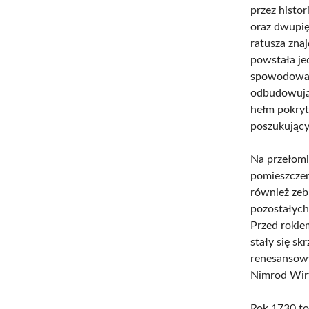
przez histo
oraz dwupię
ratusza zna
powstała je
spowodowało
odbudowując
hełm pokryt
poszukujący
Na przełomi
pomieszczen
również zeb
pozostałych
Przed rokie
stały się s
renesansowy
Nimrod Wirt
Rok 1730 to