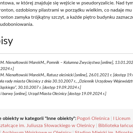
ontowa, w której znajduje się wejście w pseudoryzalicie. Nad ty
fronton, ozdobiony pilastrami w porządku wielkim, co nadaje mu
Fronton zamyka trójkątny szczyt, a każde piętro budynku zaznacz
eudoboniowania.
isy
M. Nienałtowski MarekM., Pomnik – Kolumna Zwycięstwa [online], 13.01.2023
2024 r.]
. Nienałtowski MarekM., Ratusz oleśnicki [online], 26.01.2021 r. [dostęp 19.
ła rady miasta Oleśnicy z dnia 30.10.2007 r., „Dziennik Urzędowy Wojewódz
ląskiego”, 30.10.2007 r. [dostęp 19.09.2024 r.]
i barwy [online], Urząd Miasta Oleśnicy [dostęp 19.09.2024 r.]
 obiekty w kategorii "Inne obiekty":
Pogoń Oleśnica
|
I Liceum
ztałcące im. Juliusza Słowackiego w Oleśnicy
|
Biblioteka łańc
|
Archiwum Wojskowe w Oleśnicy
|
Stadion Miejski im. Mirosł