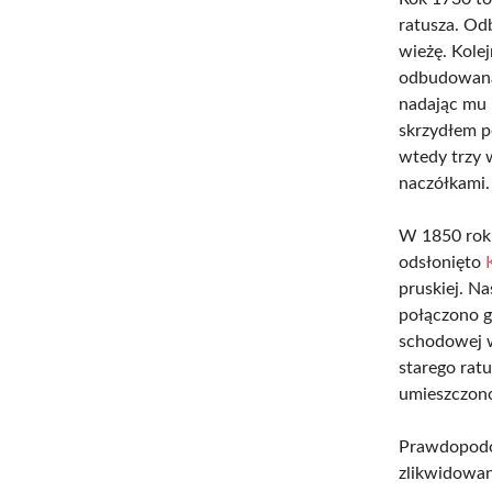
ratusza. Od
wieżę. Kole
odbudowana 
nadając mu 
skrzydłem p
wtedy trzy w
naczółkami.
W 1850 roku
odsłonięto
pruskiej. N
połączono g
schodowej w
starego rat
umieszczon
Prawdopodob
zlikwidowan