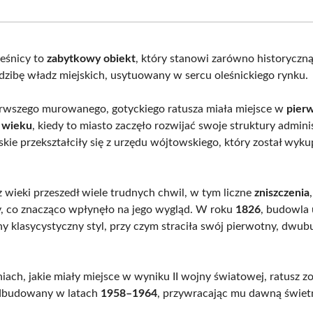
Facebook
X
Pinterest
What
(Twitter)
eśnicy to
zabytkowy obiekt
, który stanowi zarówno historyczną,
edzibę władz miejskich, usytuowany w sercu oleśnickiego rynku.
rwszego murowanego, gotyckiego ratusza miała miejsce w
pierw
 wieku
, kiedy to miasto zaczęło rozwijać swoje struktury admini
skie przekształciły się z urzędu wójtowskiego, który został wyk
z wieki przeszedł wiele trudnych chwil, w tym liczne
zniszczenia
 co znacząco wpłynęło na jego wygląd. W roku
1826
, budowla 
ny klasycystyczny styl, przy czym straciła swój pierwotny, dw
iach, jakie miały miejsce w wyniku II wojny światowej, ratusz zo
odbudowany w latach
1958–1964
, przywracając mu dawną świet