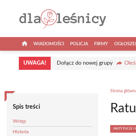
Przejdź
do
treści
WIADOMOŚCI
POLICJA
FIRMY
OGŁOSZE
UWAGA!
Dołącz do nowej grupy
Oleś
Strona główn
Ratu
Spis treści
Wstęp
INSTYTUCJE 
Historia