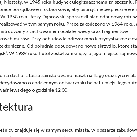
ą. Niestety, w 1945 roku budynek uległ znacznemu zniszczeniu. 
prace porządkowe i rozbiórkowe, aby usunąć niebezpieczne ele
. W 1958 roku Jerzy Dąbrowski sporządził plan odbudowy ratusz
realizować w tym samym roku. Prace zakończono w 1964 roku,
onstruowany z zachowaniem ocalałej wieży oraz fragmentów
znych murów. Przy odbudowie odtworzono klasycystyczne elew
itektoniczne. Od południa dobudowano nowe skrzydło, które sta
ąsk”. W 1989 roku hotel został zamknięty, a jego miejsce zajmow
 na dachu ratusza zainstalowano maszt na flagę oraz syreny al
decydowano o codziennym odtwarzaniu hejnału miejskiego aut
aśniewskiego o godzinie 12:00.
tektura
eśnicy znajduje się w samym sercu miasta, w obszarze zabudow