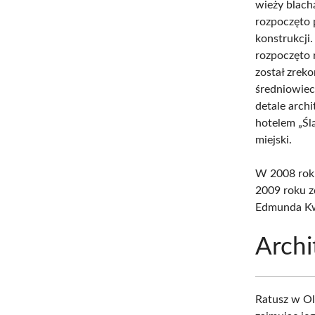
wieży blach
rozpoczęto 
konstrukcji
rozpoczęto 
został zrek
średniowiec
detale arch
hotelem „Śl
miejski.
W 2008 roku
2009 roku z
Edmunda Kw
Archi
Ratusz w Ol