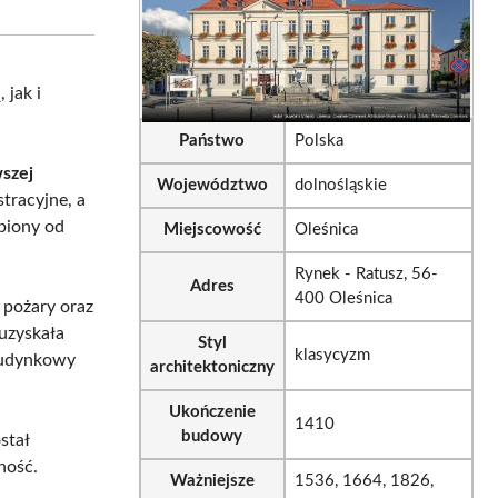
sApp
LinkedIn
Email
 jak i
Państwo
Polska
szej
Województwo
dolnośląskie
stracyjne, a
upiony od
Miejscowość
Oleśnica
Rynek - Ratusz, 56-
Adres
400 Oleśnica
, pożary oraz
uzyskała
Styl
klasycyzm
ubudynkowy
architektoniczny
Ukończenie
1410
budowy
stał
ność.
Ważniejsze
1536, 1664, 1826,