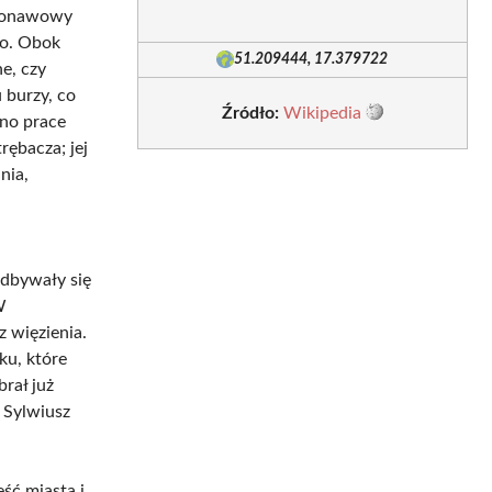
ednonawowy
go. Obok
51.209444, 17.379722
e, czy
 burzy, co
Źródło:
Wikipedia
no prace
ębacza; jej
nia,
odbywały się
W
 więzienia.
ku, które
rał już
 Sylwiusz
ść miasta i