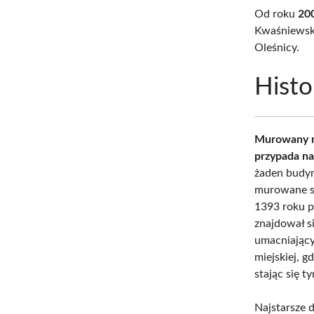
Od roku
20
Kwaśniewski
Oleśnicy.
Histo
Murowany ra
przypada n
żaden budyn
murowane su
1393 roku p
znajdował s
umacniający
miejskiej, 
stając się 
Najstarsze 