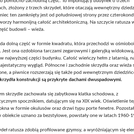
go północno-zachodnią część. To imponujący budynek o trzech
ch, złożony z trzech skrzydeł, które otaczają wewnętrzny dziedz
ziniec ten zamknięty jest od południowej strony przez czterokon
worzy harmonijną całość architektoniczną. Na szczycie ratusza w
część budowli – wieża.
da dolną część w formie kwadratu, która przechodzi w ośmiobok
. Jest ona ozdobiona tarczami zegarowymi i galeryjką widokową,
ę w najwyższej części budynku. Całość wieńczy hełm z latarnią, n
ajestatyczny wygląd. Północne i zachodnie skrzydła oraz wieża 
ne, a piwnice rozszerzają się także pod wewnętrznym dziedziń
krzydła konstrukcji są przykryte dachami dwuspadowymi.
 skrzydle zachowała się zabytkowa klatka schodowa, z
tycznym spocznikiem, datującym się na XIX wiek. Oświetlenie te
okna w formie okulusów oraz drzwi typu porte fenetre. Pozostał
obiekcie uznano za bezstylowe, powstały one w latach 1960-1
ydeł ratusza zdobią profilowane gzymsy, a wyróżniającym się el