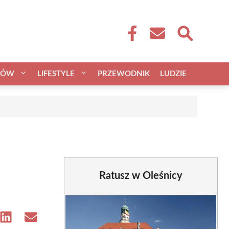
CÓW
LIFESTYLE
PRZEWODNIK
LUDZIE
Ratusz w Oleśnicy
e
Share
Share
on
on