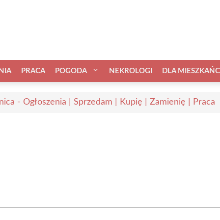
NIA
PRACA
POGODA
NEKROLOGI
DLA MIESZKAŃ
nica - Ogłoszenia | Sprzedam | Kupię | Zamienię | Praca