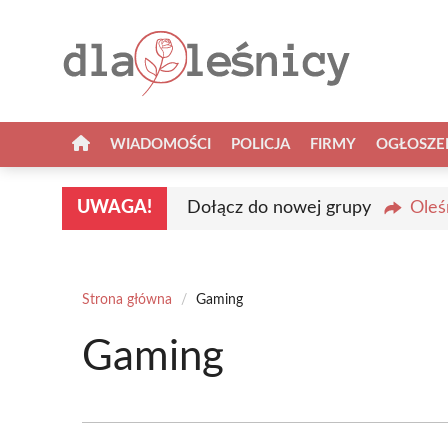
Przejdź
do
treści
WIADOMOŚCI
POLICJA
FIRMY
OGŁOSZE
UWAGA!
Dołącz do nowej grupy
Oleś
Strona główna
/
Gaming
Gaming