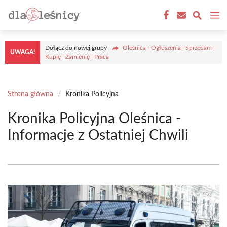
Przejdź
M
do
treści
Dołącz do nowej grupy
Oleśnica - Ogłoszenia | Sprzedam |
UWAGA!
Kupię | Zamienię | Praca
Strona główna
/
Kronika Policyjna
Kronika Policyjna Oleśnica -
Informacje z Ostatniej Chwili