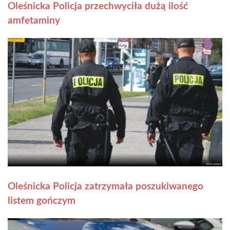
Oleśnicka Policja przechwyciła dużą ilość
amfetaminy
Oleśnicka Policja zatrzymała poszukiwanego
listem gończym