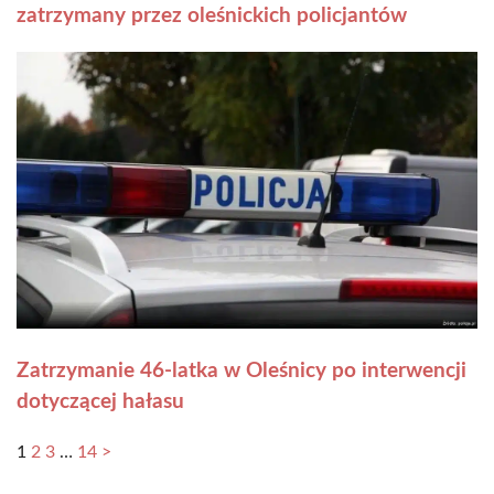
zatrzymany przez oleśnickich policjantów
Zatrzymanie 46-latka w Oleśnicy po interwencji
dotyczącej hałasu
1
2
3
…
14
>