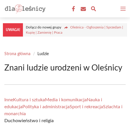
Przejdź
M
do
treści
Dołącz do nowej grupy
Oleśnica - Ogłoszenia | Sprzedam |
UWAGA!
Kupię | Zamienię | Praca
Strona główna
/
Ludzie
Znani ludzie urodzeni w Oleśnicy
Inne
Kultura i sztuka
Media i komunikacja
Nauka i
edukacja
Polityka i administracja
Sport i rekreacja
Szlachta i
monarchia
Duchowieństwo i religia