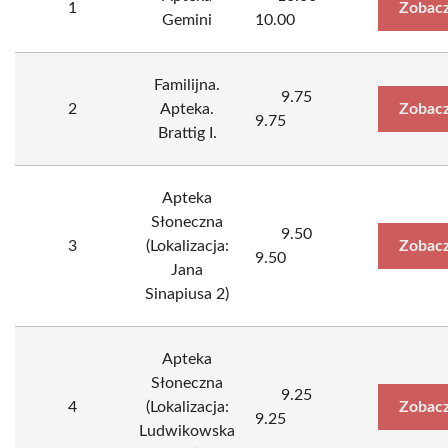
1
Zobacz
Gemini
10.00
Familijna.
9.75
2
Apteka.
Zobacz
9.75
Brattig I.
Apteka
Słoneczna
9.50
3
(Lokalizacja:
Zobacz
9.50
Jana
Sinapiusa 2)
Apteka
Słoneczna
9.25
4
(Lokalizacja:
Zobacz
9.25
Ludwikowska