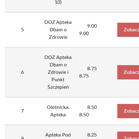
10)
DOZ Apteka
9.00
5
Dbam o
Zobacz
9.00
Zdrowie
DOZ Apteka
Dbam o
8.75
6
Zdrowie i
Zobacz
8.75
Punkt
Szczepień
Oleśnicka.
8.50
7
Zobacz
Apteka
8.50
Apteka Pod
8.25
8
Zobacz