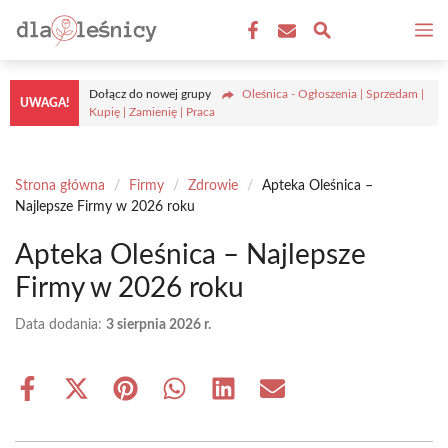
Przejdź
M
do
treści
Dołącz do nowej grupy
Oleśnica - Ogłoszenia | Sprzedam |
UWAGA!
Kupię | Zamienię | Praca
Strona główna
/
Firmy
/
Zdrowie
/
Apteka Oleśnica –
Najlepsze Firmy w 2026 roku
Apteka Oleśnica – Najlepsze
Firmy w 2026 roku
Data dodania:
3 sierpnia 2026 r.
Share
Share
Share
Share
Share
Share
on
on
on
on
on
on
Facebook
X
Pinterest
WhatsApp
LinkedIn
Email
(Twitter)