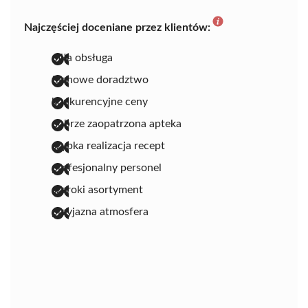
Najczęściej doceniane przez klientów:
miła obsługa
fachowe doradztwo
konkurencyjne ceny
dobrze zaopatrzona apteka
szybka realizacja recept
profesjonalny personel
szeroki asortyment
przyjazna atmosfera