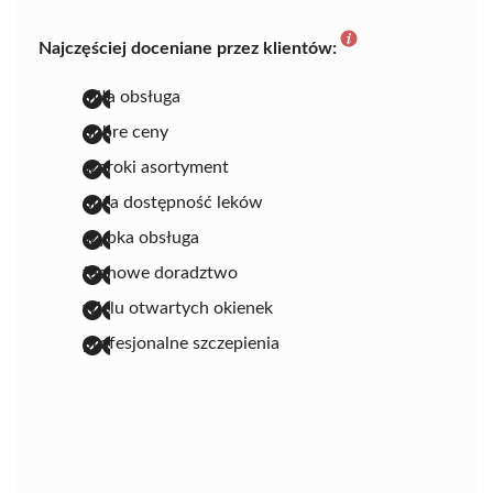
Najczęściej doceniane przez klientów:
miła obsługa
dobre ceny
szeroki asortyment
duża dostępność leków
szybka obsługa
fachowe doradztwo
wielu otwartych okienek
profesjonalne szczepienia