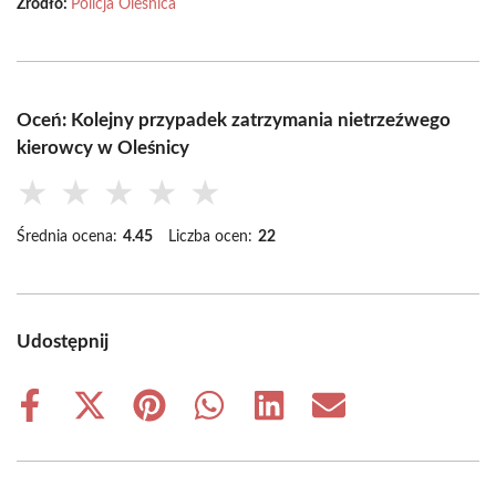
Źródło:
Policja Oleśnica
Oceń: Kolejny przypadek zatrzymania nietrzeźwego
kierowcy w Oleśnicy
★
★
★
★
★
Średnia ocena:
4.45
Liczba ocen:
22
Udostępnij
Share
Share
Share
Share
Share
Share
on
on
on
on
on
on
Facebook
X
Pinterest
WhatsApp
LinkedIn
Email
(Twitter)