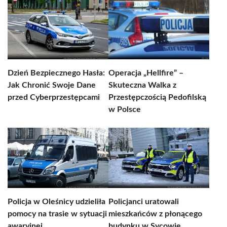
Dzień Bezpiecznego Hasła:
Operacja „Hellfire” –
Jak Chronić Swoje Dane
Skuteczna Walka z
przed Cyberprzestępcami
Przestępczością Pedofilską
w Polsce
Policja w Oleśnicy udzieliła
Policjanci uratowali
pomocy na trasie w sytuacji
mieszkańców z płonącego
awaryjnej
budynku w Sycowie