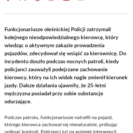
on
on
on
on
on
on
Facebook
X
Pinterest
WhatsApp
LinkedIn
Email
(Twitter)
Funkcjonariusze oleśnickiej Policji zatrzymali
kolejnego nieodpowiedzialnego kierowcę, który
wiedząc o aktywnym zakazie prowadzenia
pojazdów, zdecydował się wsiąść za kierownicę. Do
incydentu doszło podczas nocnych patroli, kiedy
policjanci zauważyli podejrzane zachowanie
kierowcy, który na ich widok nagle zmienił kierunek
jazdy. Dalsze działania ujawniły, że 25-letni
mężczyzna posiadał przy sobie substancje
odurzające.
Podczas patrolu, funkcjonariusze natrafili na pojazd,
którego kierowca zachował się nienaturalnie, próbując
uniknąć kontroli. Policjanci już na wstępie interwencji