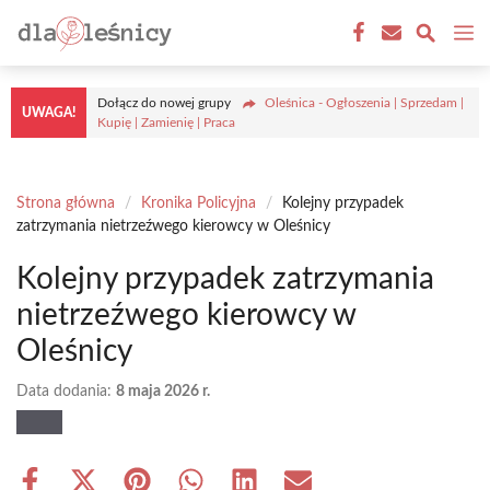
Przejdź
M
do
treści
Dołącz do nowej grupy
Oleśnica - Ogłoszenia | Sprzedam |
UWAGA!
Kupię | Zamienię | Praca
Strona główna
/
Kronika Policyjna
/
Kolejny przypadek
zatrzymania nietrzeźwego kierowcy w Oleśnicy
Kolejny przypadek zatrzymania
nietrzeźwego kierowcy w
Oleśnicy
Data dodania:
8 maja 2026 r.
Share
Share
Share
Share
Share
Share