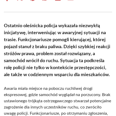
on
on
on
on
on
on
Facebook
X
Pinterest
WhatsApp
LinkedIn
Email
(Twitter)
Ostatnio oleśnicka policja wykazała niezwykłą
inicjatywę, interweniując w awaryjnej sytuacji na
trasie. Funkcjonariusze pomogli kierującej, której
pojazd stanuł z braku paliwa. Dzięki szybkiej reakcji
stróżów prawa, problem został rozwiązany, a
samochód wrócił do ruchu. Sytuacja ta podkreśla
rolę policji nie tylko w kontekście przestępczości,
ale także w codziennym wsparciu dla mieszkańców.
Awaria miała miejsce na poboczu ruchliwej drogi
ekspresowej, gdzie samochód wyglądał na porzucony. Brak
ustawionego trójkąta ostrzegawczego stwarzał potencjalne
zagrożenie dla innych uczestników ruchu, co zwróciło
uwagę policji. Funkcjonariusze, po otrzymaniu zgłoszenia,