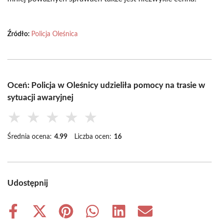
Źródło:
Policja Oleśnica
Oceń: Policja w Oleśnicy udzieliła pomocy na trasie w
sytuacji awaryjnej
★
★
★
★
★
Średnia ocena:
4.99
Liczba ocen:
16
Udostępnij
Share
Share
Share
Share
Share
Share