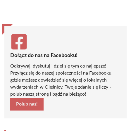
on
on
on
on
on
on
Facebook
X
Pinterest
WhatsApp
LinkedIn
Email
(Twitter)
Dołącz do nas na Facebooku!
Odkrywaj, dyskutuj i dziel się tym co najlepsze!
Przyłącz się do naszej społeczności na Facebooku,
gdzie możesz dowiedzieć się więcej o lokalnych
wydarzeniach w Oleśnicy. Twoje zdanie się liczy -
polub naszą stronę i bądź na bieżąco!
Polub nas!