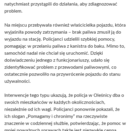
natychmiast przystąpili do działania, aby zdiagnozować
problem.
Na miejscu przebywała również właścicielka pojazdu, która
wyjaśniła powody zatrzymania – brak paliwa zmusił ją do
wyjazdu na stację. Policjanci udzielili szybkiej pomocy,
pomagając w przelaniu paliwa z kanistra do baku. Mimo to,
samochód nadal nie chciał się uruchomić. Dzięki
doświadczeniu jednego z funkcjonariuszy, udało się
zidentyfikować problem z przewodami paliwowymi, co
ostatecznie pozwoliło na przywrócenie pojazdu do stanu
używalności.
Interwencje tego typu ukazują, że policja w Oleśnicy dba o
swoich mieszkańców w każdych okolicznościach,
niezależnie od ich wagi. Policjanci ponownie pokazali, że
ich slogan „Pomagamy i chronimy” ma rzeczywiste
znaczenie w codziennej służbie, potwierdzając, że pomoc w
mniej poważnych sprawach także jest niezwykle cenna.