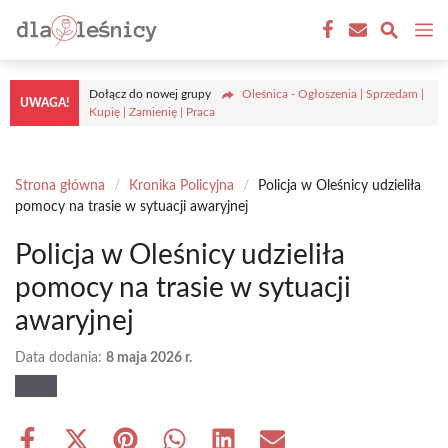
Przejdź
M
do
treści
Dołącz do nowej grupy
Oleśnica - Ogłoszenia | Sprzedam |
UWAGA!
Kupię | Zamienię | Praca
Strona główna
/
Kronika Policyjna
/
Policja w Oleśnicy udzieliła
pomocy na trasie w sytuacji awaryjnej
Policja w Oleśnicy udzieliła
pomocy na trasie w sytuacji
awaryjnej
Data dodania:
8 maja 2026 r.
Share
Share
Share
Share
Share
Share