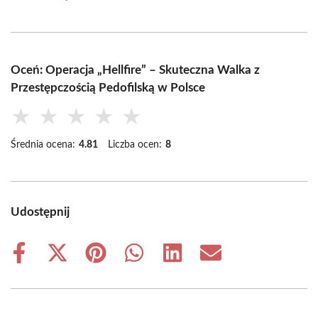
Oceń: Operacja „Hellfire” – Skuteczna Walka z
Przestępczością Pedofilską w Polsce
★
★
★
★
★
Średnia ocena:
4.81
Liczba ocen:
8
Udostępnij
Share
Share
Share
Share
Share
Share
on
on
on
on
on
on
Facebook
X
Pinterest
WhatsApp
LinkedIn
Email
(Twitter)