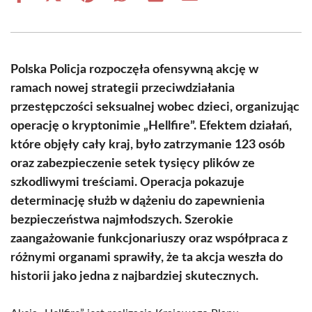
on
on
on
on
on
on
Facebook
X
Pinterest
WhatsApp
LinkedIn
Email
(Twitter)
Polska Policja rozpoczęła ofensywną akcję w
ramach nowej strategii przeciwdziałania
przestępczości seksualnej wobec dzieci, organizując
operację o kryptonimie „Hellfire”. Efektem działań,
które objęły cały kraj, było zatrzymanie 123 osób
oraz zabezpieczenie setek tysięcy plików ze
szkodliwymi treściami. Operacja pokazuje
determinację służb w dążeniu do zapewnienia
bezpieczeństwa najmłodszych. Szerokie
zaangażowanie funkcjonariuszy oraz współpraca z
różnymi organami sprawiły, że ta akcja weszła do
historii jako jedna z najbardziej skutecznych.