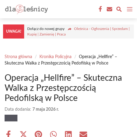
Przejdź
M
do
treści
Dołącz do nowej grupy
Oleśnica - Ogłoszenia | Sprzedam |
UWAGA!
Kupię | Zamienię | Praca
Strona główna
/
Kronika Policyjna
/
Operacja „Hellfire” –
Skuteczna Walka z Przestępczością Pedofilską w Polsce
Operacja „Hellfire” – Skuteczna
Walka z Przestępczością
Pedofilską w Polsce
Data dodania:
7 maja 2026 r.
Share
Share
Share
Share
Share
Share