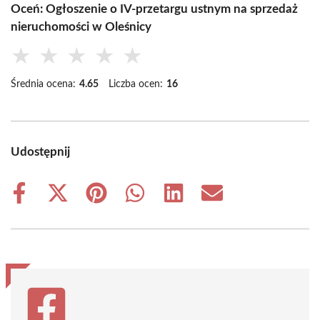
Oceń: Ogłoszenie o IV-przetargu ustnym na sprzedaż
nieruchomości w Oleśnicy
★
★
★
★
★
Średnia ocena:
4.65
Liczba ocen:
16
Udostępnij
Share
Share
Share
Share
Share
Share
on
on
on
on
on
on
Facebook
X
Pinterest
WhatsApp
LinkedIn
Email
(Twitter)