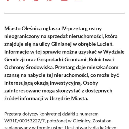
on
on
on
on
on
on
Facebook
X
Pinterest
WhatsApp
LinkedIn
Email
(Twitter)
Miasto Oleśnica ogłasza IV-przetarg ustny
nieograniczony na sprzedaż nieruchomości, która
znajduje się na ulicy Glinianej w obrębie Lucień.
Informacje w tej sprawie można uzyskać w Wydziale
Geodezji oraz Gospodarki Gruntami, Rolnictwa i
Ochrony Środowiska. Przetarg daje mieszkańcom
szansę na nabycie tej nieruchomości, co może być
interesującą okazją inwestycyjną. Osoby
zainteresowane mogą skorzystać z dostępnych
źródeł informacji w Urzędzie Miasta.
Przetarg dotyczy konkretnej działki z numerem
WR1E/00053227/7, położonej w Oleśnicy. Został on
zaplanowany w formie ustnej i jest otwarty dla każdego,