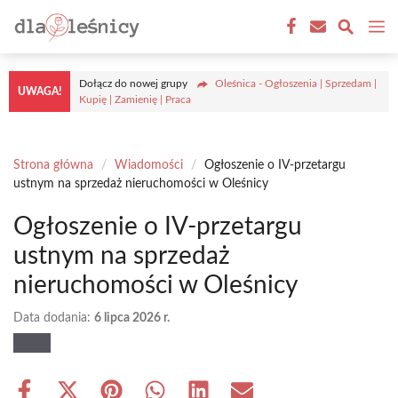
Przejdź
M
do
treści
Dołącz do nowej grupy
Oleśnica - Ogłoszenia | Sprzedam |
UWAGA!
Kupię | Zamienię | Praca
Strona główna
/
Wiadomości
/
Ogłoszenie o IV-przetargu
ustnym na sprzedaż nieruchomości w Oleśnicy
Ogłoszenie o IV-przetargu
ustnym na sprzedaż
nieruchomości w Oleśnicy
Data dodania:
6 lipca 2026 r.
Share
Share
Share
Share
Share
Share