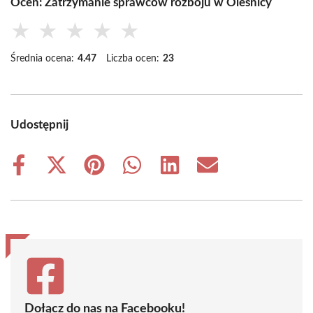
Oceń: Zatrzymanie sprawców rozboju w Oleśnicy
★
★
★
★
★
Średnia ocena:
4.47
Liczba ocen:
23
Udostępnij
Share
Share
Share
Share
Share
Share
on
on
on
on
on
on
Facebook
X
Pinterest
WhatsApp
LinkedIn
Email
(Twitter)
Dołącz do nas na Facebooku!