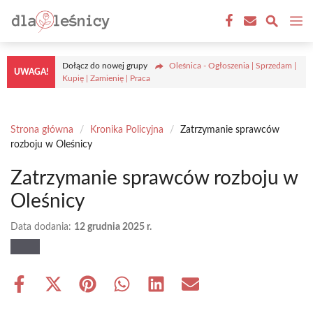
Przejdź
M
do
treści
Dołącz do nowej grupy
Oleśnica - Ogłoszenia | Sprzedam |
UWAGA!
Kupię | Zamienię | Praca
Strona główna
/
Kronika Policyjna
/
Zatrzymanie sprawców
rozboju w Oleśnicy
Zatrzymanie sprawców rozboju w
Oleśnicy
Data dodania:
12 grudnia 2025 r.
Share
Share
Share
Share
Share
Share
on
on
on
on
on
on
Facebook
X
Pinterest
WhatsApp
LinkedIn
Email