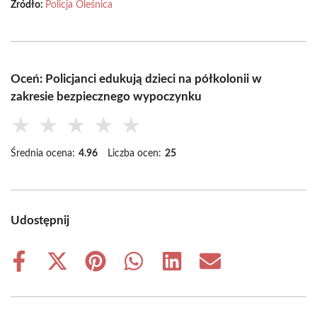
Źródło:
Policja Oleśnica
Oceń: Policjanci edukują dzieci na półkolonii w
zakresie bezpiecznego wypoczynku
★
★
★
★
★
Średnia ocena:
4.96
Liczba ocen:
25
Udostępnij
Share
Share
Share
Share
Share
Share
on
on
on
on
on
on
Facebook
X
Pinterest
WhatsApp
LinkedIn
Email
(Twitter)