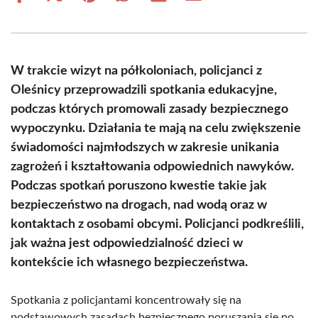
on
on
on
on
on
on
Facebook
X
Pinterest
WhatsApp
LinkedIn
Email
(Twitter)
W trakcie wizyt na półkoloniach, policjanci z
Oleśnicy przeprowadzili spotkania edukacyjne,
podczas których promowali zasady bezpiecznego
wypoczynku. Działania te mają na celu zwiększenie
świadomości najmłodszych w zakresie unikania
zagrożeń i kształtowania odpowiednich nawyków.
Podczas spotkań poruszono kwestie takie jak
bezpieczeństwo na drogach, nad wodą oraz w
kontaktach z osobami obcymi. Policjanci podkreślili,
jak ważna jest odpowiedzialność dzieci w
kontekście ich własnego bezpieczeństwa.
Spotkania z policjantami koncentrowały się na
podstawowych zasadach bezpiecznego poruszania się po