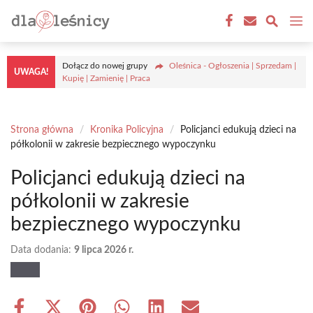
Przejdź
M
do
treści
Dołącz do nowej grupy
Oleśnica - Ogłoszenia | Sprzedam |
UWAGA!
Kupię | Zamienię | Praca
Strona główna
/
Kronika Policyjna
/
Policjanci edukują dzieci na
półkolonii w zakresie bezpiecznego wypoczynku
Policjanci edukują dzieci na
półkolonii w zakresie
bezpiecznego wypoczynku
Data dodania:
9 lipca 2026 r.
Share
Share
Share
Share
Share
Share