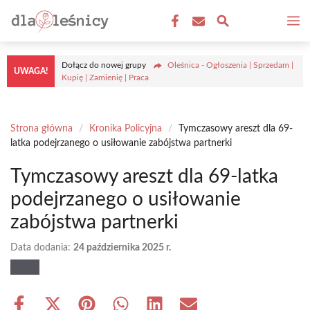
Przejdź
M
do
treści
Dołącz do nowej grupy
Oleśnica - Ogłoszenia | Sprzedam |
UWAGA!
Kupię | Zamienię | Praca
Strona główna
/
Kronika Policyjna
/
Tymczasowy areszt dla 69-
latka podejrzanego o usiłowanie zabójstwa partnerki
Tymczasowy areszt dla 69-latka
podejrzanego o usiłowanie
zabójstwa partnerki
Data dodania:
24 października 2025 r.
Share
Share
Share
Share
Share
Share