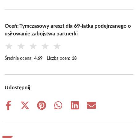
Oceń: Tymczasowy areszt dla 69-latka podejrzanego o
usiłowanie zabójstwa partnerki
★
★
★
★
★
Średnia ocena:
4.69
Liczba ocen:
18
Udostępnij
Share
Share
Share
Share
Share
Share
on
on
on
on
on
on
Facebook
X
Pinterest
WhatsApp
LinkedIn
Email
(Twitter)