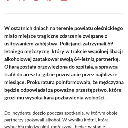
on
on
on
on
on
on
Facebook
X
Pinterest
WhatsApp
LinkedIn
Email
(Twitter)
W ostatnich dniach na terenie powiatu oleśnickiego
miało miejsce tragiczne zdarzenie związane z
usiłowaniem zabójstwa. Policjanci zatrzymali 69-
letniego mężczyznę, który w trakcie wspólnej libacji
alkoholowej zaatakował swoją 64-letnią partnerkę.
Ofiara została przewieziona do szpitala, a sprawca
trafił do aresztu, gdzie pozostanie przez najbliższe
miesiące. Prokuratura poinformowała, że mężczyzna
będzie odpowiadał za poważne przestępstwo, które
grozi mu wysoką karą pozbawienia wolności.
Do incydentu doszło podczas spotkania, w którym oboje
partnerzy spożywali alkohol. W wyniku kłótni, która
wybuchła między nimi, mężczyzna, będąc w stanie