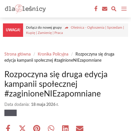
Przejdź
M
do
treści
Dołącz do nowej grupy
Oleśnica - Ogłoszenia | Sprzedam |
UWAGA!
Kupię | Zamienię | Praca
Strona główna
/
Kronika Policyjna
/
Rozpoczyna się druga
edycja kampanii społecznej #zaginioneNIEzapomniane
Rozpoczyna się druga edycja
kampanii społecznej
#zaginioneNIEzapomniane
Data dodania:
18 maja 2026 r.
Share
Share
Share
Share
Share
Share