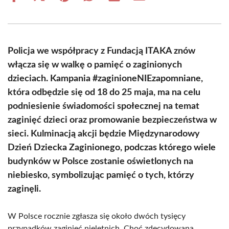
on
on
on
on
on
on
Facebook
X
Pinterest
WhatsApp
LinkedIn
Email
(Twitter)
Policja we współpracy z Fundacją ITAKA znów
włącza się w walkę o pamięć o zaginionych
dzieciach. Kampania #zaginioneNIEzapomniane,
która odbędzie się od 18 do 25 maja, ma na celu
podniesienie świadomości społecznej na temat
zaginięć dzieci oraz promowanie bezpieczeństwa w
sieci. Kulminacją akcji będzie Międzynarodowy
Dzień Dziecka Zaginionego, podczas którego wiele
budynków w Polsce zostanie oświetlonych na
niebiesko, symbolizując pamięć o tych, którzy
zaginęli.
W Polsce rocznie zgłasza się około dwóch tysięcy
przypadków zaginięć nieletnich. Choć zdecydowana