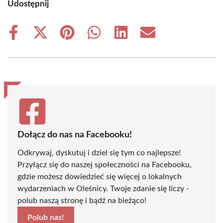
Udostępnij
Share
Share
Share
Share
Share
Share
on
on
on
on
on
on
Facebook
X
Pinterest
WhatsApp
LinkedIn
Email
(Twitter)
Dołącz do nas na Facebooku!
Odkrywaj, dyskutuj i dziel się tym co najlepsze!
Przyłącz się do naszej społeczności na Facebooku,
gdzie możesz dowiedzieć się więcej o lokalnych
wydarzeniach w Oleśnicy. Twoje zdanie się liczy -
polub naszą stronę i bądź na bieżąco!
Polub nas!