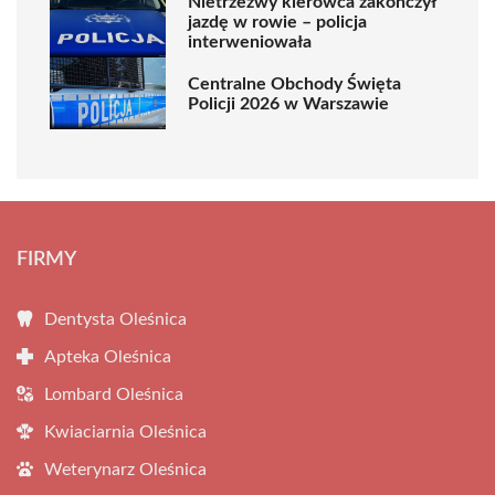
Nietrzeźwy kierowca zakończył
jazdę w rowie – policja
interweniowała
Centralne Obchody Święta
Policji 2026 w Warszawie
FIRMY
Dentysta Oleśnica
Apteka Oleśnica
Lombard Oleśnica
Kwiaciarnia Oleśnica
Weterynarz Oleśnica