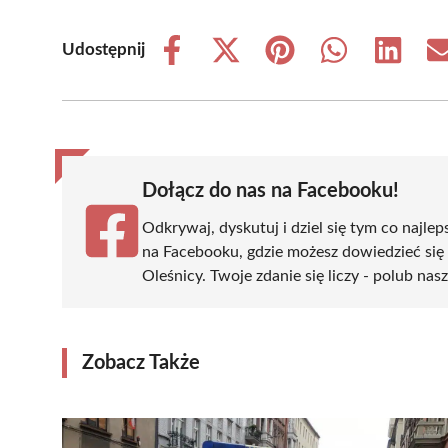
Udostępnij
Share
Share
Share
Share
Share
on
on
on
on
on
Facebook
X
Pinterest
WhatsApp
LinkedIn
(Twitter)
Dołącz do nas na Facebooku!
Odkrywaj, dyskutuj i dziel się tym co najlep
na Facebooku, gdzie możesz dowiedzieć się
Oleśnicy. Twoje zdanie się liczy - polub nas
Zobacz Także