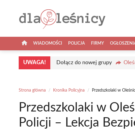
Przejdź
do
treści
WIADOMOŚCI
POLICJA
FIRMY
OGŁOSZENI
UWAGA!
Dołącz do nowej grupy
Oleś
Strona główna
/
Kronika Policyjna
/
Przedszkolaki w Oleśnic
Przedszkolaki w Ole
Policji – Lekcja Bez