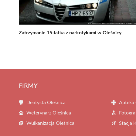
Zatrzymanie 15-latka z narkotykami w Oleśnicy
FIRMY
Dentysta Oleśnica
Apteka 
Weterynarz Oleśnica
Fotogra
Wulkanizacja Oleśnica
Stacja 