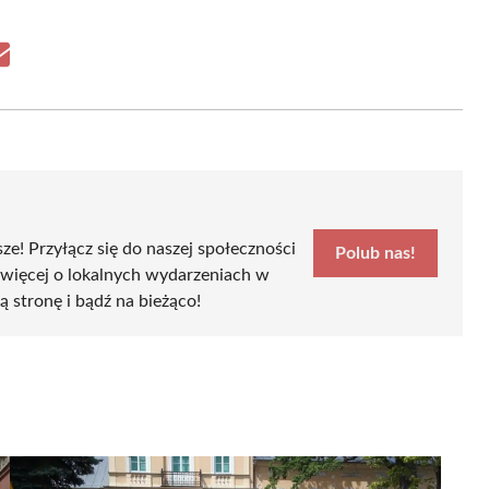
Share
on
Email
sze! Przyłącz się do naszej społeczności
Polub nas!
 więcej o lokalnych wydarzeniach w
zą stronę i bądź na bieżąco!