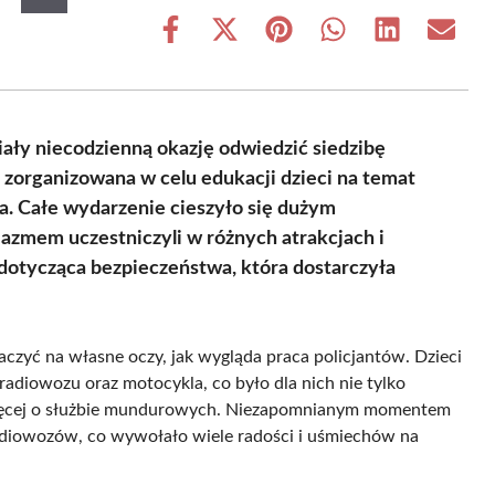
Share
Share
Share
Share
Share
Share
on
on
on
on
on
on
Facebook
X
Pinterest
WhatsApp
LinkedIn
Email
(Twitter)
ały niecodzienną okazję odwiedzić siedzibę
zorganizowana w celu edukacji dzieci na temat
a. Całe wydarzenie cieszyło się dużym
azmem uczestniczyli w różnych atrakcjach i
dotycząca bezpieczeństwa, która dostarczyła
czyć na własne oczy, jak wygląda praca policjantów. Dzieci
 radiowozu oraz motocykla, co było dla nich nie tylko
 więcej o służbie mundurowych. Niezapomnianym momentem
adiowozów, co wywołało wiele radości i uśmiechów na