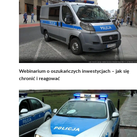
Webinarium o oszukańczych inwestycjach – jak się
chronić i reagować