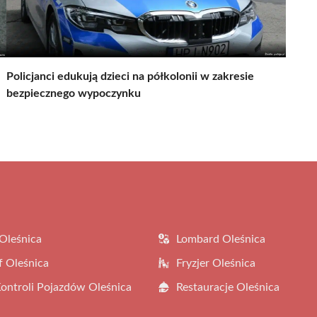
Policjanci edukują dzieci na półkolonii w zakresie
bezpiecznego wypoczynku
Oleśnica
Lombard Oleśnica
f Oleśnica
Fryzjer Oleśnica
Kontroli Pojazdów Oleśnica
Restauracje Oleśnica