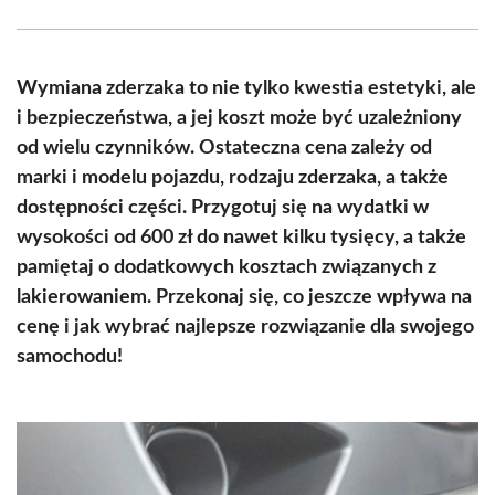
Facebook
X
Pinterest
WhatsApp
LinkedIn
Email
(Twitter)
Wymiana zderzaka to nie tylko kwestia estetyki, ale
i bezpieczeństwa, a jej koszt może być uzależniony
od wielu czynników. Ostateczna cena zależy od
marki i modelu pojazdu, rodzaju zderzaka, a także
dostępności części. Przygotuj się na wydatki w
wysokości od 600 zł do nawet kilku tysięcy, a także
pamiętaj o dodatkowych kosztach związanych z
lakierowaniem. Przekonaj się, co jeszcze wpływa na
cenę i jak wybrać najlepsze rozwiązanie dla swojego
samochodu!