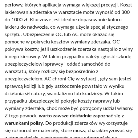
perłowy, których aplikacja wymaga większej precyzji. Koszt
lakierowania zderzaka w warsztacie może wynosić od 300
do 1000 zł. Kluczowe jest idealne dopasowanie koloru
lakieru do nadwozia, co wymaga użycia specjalistycznego
sprzętu. Ubezpieczenie OC lub AC może okazać się
pomocne w pokryciu kosztów wymiany zderzaka. OC
pokrywa koszty, jeśli uszkodzenie zderzaka nastąpiło z winy
innego kierowcy. W takim przypadku należy zgłosić szkodę
ubezpieczycielowi sprawcy i oddać samochód do
warsztatu, który rozliczy się bezpośrednio z
ubezpieczycielem. AC chroni Cię w sytuacji, gdy sam jesteś
sprawcą kolizji lub gdy uszkodzenie powstało w wyniku
działania sił natury, wandalizmu lub kradzieży. W takim
przypadku ubezpieczyciel pokryje koszty naprawy lub
wymiany zderzaka, choć może być potrącony udział własny.
Z tego powodu
warto zawsze dokładnie zapoznać się z
warunkami polisy
. Do produkcji zderzaków wykorzystuje
się różnorodne materiały, które muszą charakteryzować się
wytrzymałością, elastycznością oraz odpornością na