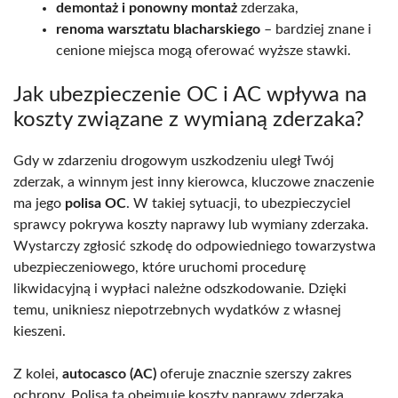
demontaż i ponowny montaż
zderzaka,
renoma warsztatu blacharskiego
– bardziej znane i
cenione miejsca mogą oferować wyższe stawki.
Jak ubezpieczenie OC i AC wpływa na
koszty związane z wymianą zderzaka?
Gdy w zdarzeniu drogowym uszkodzeniu uległ Twój
zderzak, a winnym jest inny kierowca, kluczowe znaczenie
ma jego
polisa OC
. W takiej sytuacji, to ubezpieczyciel
sprawcy pokrywa koszty naprawy lub wymiany zderzaka.
Wystarczy zgłosić szkodę do odpowiedniego towarzystwa
ubezpieczeniowego, które uruchomi procedurę
likwidacyjną i wypłaci należne odszkodowanie. Dzięki
temu, unikniesz niepotrzebnych wydatków z własnej
kieszeni.
Z kolei,
autocasco (AC)
oferuje znacznie szerszy zakres
ochrony. Polisa ta obejmuje koszty naprawy zderzaka