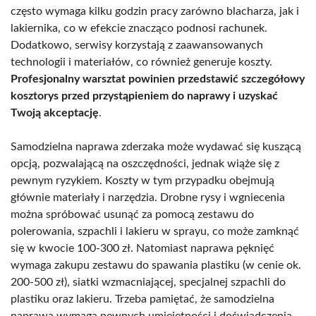
często wymaga kilku godzin pracy zarówno blacharza, jak i
lakiernika, co w efekcie znacząco podnosi rachunek.
Dodatkowo, serwisy korzystają z zaawansowanych
technologii i materiałów, co również generuje koszty.
Profesjonalny warsztat powinien przedstawić szczegółowy
kosztorys przed przystąpieniem do naprawy i uzyskać
Twoją akceptację
.
Samodzielna naprawa zderzaka może wydawać się kuszącą
opcją, pozwalającą na oszczędności, jednak wiąże się z
pewnym ryzykiem. Koszty w tym przypadku obejmują
głównie materiały i narzędzia. Drobne rysy i wgniecenia
można spróbować usunąć za pomocą zestawu do
polerowania, szpachli i lakieru w sprayu, co może zamknąć
się w kwocie 100-300 zł. Natomiast naprawa pęknięć
wymaga zakupu zestawu do spawania plastiku (w cenie ok.
200-500 zł), siatki wzmacniającej, specjalnej szpachli do
plastiku oraz lakieru. Trzeba pamiętać, że samodzielna
naprawa wymaga pewnych umiejętności i doświadczenia.