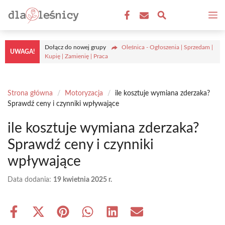
Przejdź
M
do
treści
Dołącz do nowej grupy
Oleśnica - Ogłoszenia | Sprzedam |
UWAGA!
Kupię | Zamienię | Praca
Strona główna
/
Motoryzacja
/
ile kosztuje wymiana zderzaka?
Sprawdź ceny i czynniki wpływające
ile kosztuje wymiana zderzaka?
Sprawdź ceny i czynniki
wpływające
Data dodania:
19 kwietnia 2025 r.
Share
Share
Share
Share
Share
Share
on
on
on
on
on
on