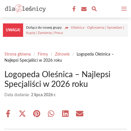
Przejdź
M
do
treści
Dołącz do nowej grupy
Oleśnica - Ogłoszenia | Sprzedam |
UWAGA!
Kupię | Zamienię | Praca
Strona główna
/
Firmy
/
Zdrowie
/
Logopeda Oleśnica –
Najlepsi Specjaliści w 2026 roku
Logopeda Oleśnica – Najlepsi
Specjaliści w 2026 roku
Data dodania:
2 lipca 2026 r.
Share
Share
Share
Share
Share
Share
on
on
on
on
on
on
Facebook
X
Pinterest
WhatsApp
LinkedIn
Email
(Twitter)