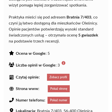
wizyt pomaga lepiej zorganizować spotkania.
Praktyka mieści się pod adresem
Bratnia 7/403
, co
czyni ją łatwo dostępną dla mieszkańców Oleśnicy.
Opinie pacjentów potwierdzają wysoki standard
świadczonych usług – otrzymała ocenę
5 gwiazdek
na podstawie trzech recenzji.
Ocena w Google:
5
Liczba opinii w Google:
3
Czytaj opinie:
Zobacz profil
Strona www:
Pokaż stronę
Numer telefonu:
Pokaż numer
Lokalizacja:
Bratnia 7/403, 56-400 Oleśnica