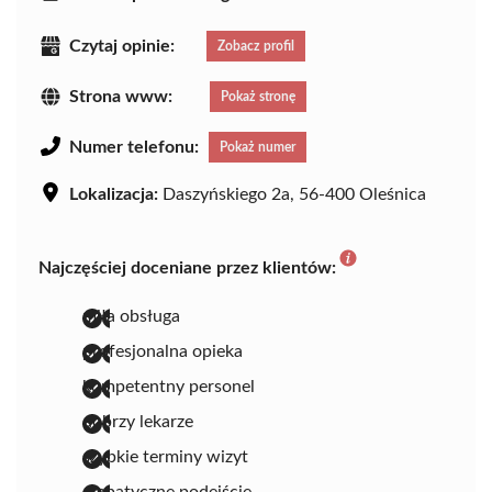
Czytaj opinie:
Zobacz profil
Strona www:
Pokaż stronę
Numer telefonu:
Pokaż numer
Lokalizacja:
Daszyńskiego 2a, 56-400 Oleśnica
Najczęściej doceniane przez klientów:
miła obsługa
profesjonalna opieka
kompetentny personel
dobrzy lekarze
szybkie terminy wizyt
empatyczne podejście