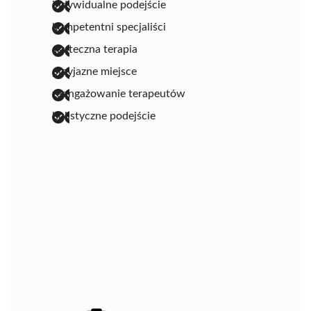
indywidualne podejście
kompetentni specjaliści
skuteczna terapia
przyjazne miejsce
zaangażowanie terapeutów
holistyczne podejście