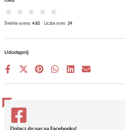
roku
★
★
★
★
★
Średnia ocena:
4.82
Liczba ocen:
24
Udostępnij
Share
Share
Share
Share
Share
Share
on
on
on
on
on
on
Facebook
X
Pinterest
WhatsApp
LinkedIn
Email
(Twitter)
Dołącz do nas na Facebooku!