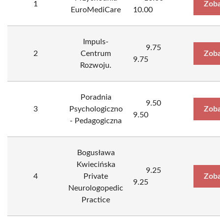
1
Zoba
EuroMediCare
10.00
Impuls-
9.75
2
Centrum
Zoba
9.75
Rozwoju.
Poradnia
9.50
3
Psychologiczno
Zoba
9.50
- Pedagogiczna
Bogusława
Kwiecińska
9.25
4
Private
Zoba
9.25
Neurologopedic
Practice