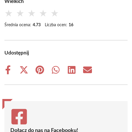
Wielkich
★
★
★
★
★
Średnia ocena:
4.73
Liczba ocen:
16
Udostępnij
Share
Share
Share
Share
Share
Share
on
on
on
on
on
on
Facebook
X
Pinterest
WhatsApp
LinkedIn
Email
(Twitter)
Dołącz do nas na Facebooku!