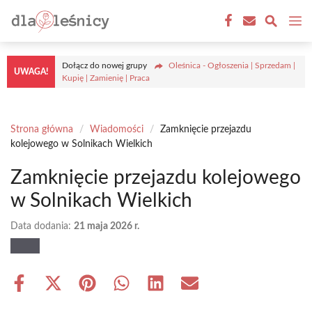
Przejdź
M
do
treści
Dołącz do nowej grupy
Oleśnica - Ogłoszenia | Sprzedam |
UWAGA!
Kupię | Zamienię | Praca
Strona główna
/
Wiadomości
/
Zamknięcie przejazdu
kolejowego w Solnikach Wielkich
Zamknięcie przejazdu kolejowego
w Solnikach Wielkich
Data dodania:
21 maja 2026 r.
Share
Share
Share
Share
Share
Share
on
on
on
on
on
on
Facebook
X
Pinterest
WhatsApp
LinkedIn
Email