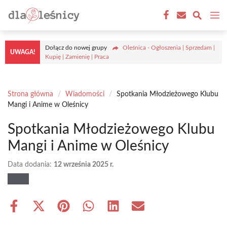
Przejdź
M
do
treści
Dołącz do nowej grupy
Oleśnica - Ogłoszenia | Sprzedam |
UWAGA!
Kupię | Zamienię | Praca
Strona główna
/
Wiadomości
/
Spotkania Młodzieżowego Klubu
Mangi i Anime w Oleśnicy
Spotkania Młodzieżowego Klubu
Mangi i Anime w Oleśnicy
Data dodania:
12 września 2025 r.
Share
Share
Share
Share
Share
Share
on
on
on
on
on
on
Facebook
X
Pinterest
WhatsApp
LinkedIn
Email