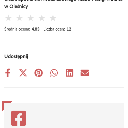
w Oleśnicy
★
★
★
★
★
Średnia ocena:
4.83
Liczba ocen:
12
Udostępnij
Share
Share
Share
Share
Share
Share
on
on
on
on
on
on
Facebook
X
Pinterest
WhatsApp
LinkedIn
Email
(Twitter)