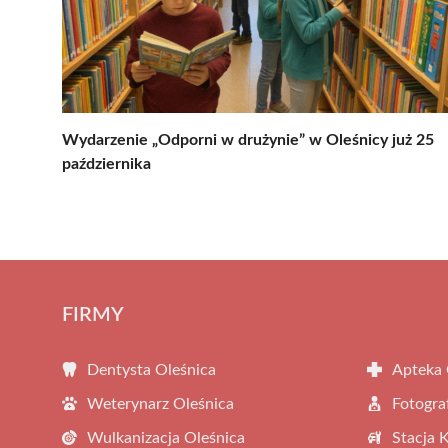
Wydarzenie „Odporni w drużynie” w Oleśnicy już 25
października
FIRMY
Dentysta Oleśnica
Apteka 
Weterynarz Oleśnica
Fotogra
Wulkanizacja Oleśnica
Stacja 