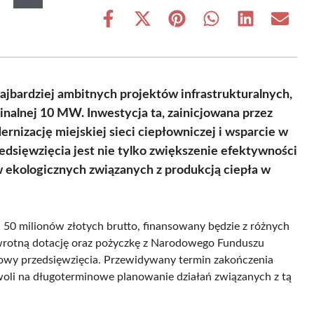
Share
Share
Share
Share
Share
Share
on
on
on
on
on
on
Facebook
X
Pinterest
WhatsApp
LinkedIn
Email
(Twitter)
najbardziej ambitnych projektów infrastrukturalnych,
nalnej 10 MW. Inwestycja ta, zainicjowana przez
nizację miejskiej sieci ciepłowniczej i wsparcie w
edsięwzięcia jest nie tylko zwiększenie efektywności
 ekologicznych związanych z produkcją ciepła w
 50 milionów złotych brutto, finansowany będzie z różnych
wrotną dotację oraz pożyczkę z Narodowego Funduszu
sowy przedsięwzięcia. Przewidywany termin zakończenia
li na długoterminowe planowanie działań związanych z tą