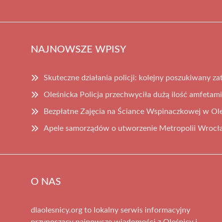
NAJNOWSZE WPISY
Skuteczne działania policji: kolejny poszukiwany z
Oleśnicka Policja przechwyciła dużą ilość amfetam
Bezpłatne Zajęcia na Ściance Wspinaczkowej w Ol
Apele samorządów o utworzenie Metropolii Wrocł
O NAS
dlaolesnicy.org to lokalny serwis informacyjny
przynoszący najnowsze wiadomości z Oleśnicy i