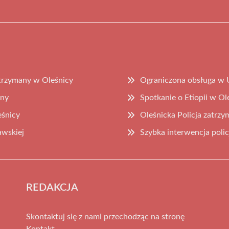
atrzymany w Oleśnicy
Ograniczona obsługa w U
iny
Spotkanie o Etiopii w Ole
eśnicy
Oleśnicka Policja zatrz
awskiej
Szybka interwencja polic
REDAKCJA
Skontaktuj się z nami przechodząc na stronę
Kontakt