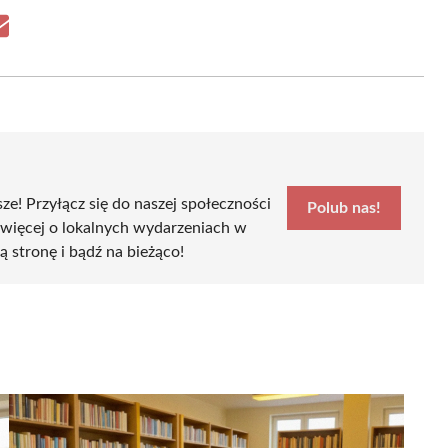
Share
on
Email
sze! Przyłącz się do naszej społeczności
Polub nas!
 więcej o lokalnych wydarzeniach w
zą stronę i bądź na bieżąco!