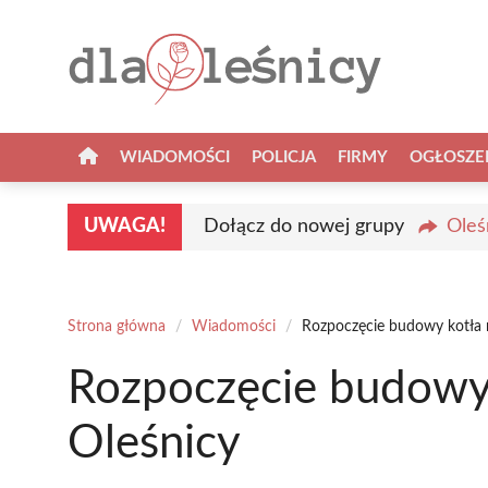
Przejdź
do
treści
WIADOMOŚCI
POLICJA
FIRMY
OGŁOSZE
UWAGA!
Dołącz do nowej grupy
Oleś
Strona główna
/
Wiadomości
/
Rozpoczęcie budowy kotła 
Rozpoczęcie budowy
Oleśnicy