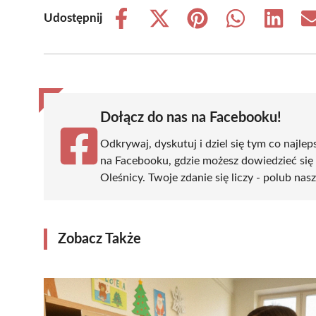
Udostępnij
Share
Share
Share
Share
Share
on
on
on
on
on
Facebook
X
Pinterest
WhatsApp
LinkedIn
(Twitter)
Dołącz do nas na Facebooku!
Odkrywaj, dyskutuj i dziel się tym co najlep
na Facebooku, gdzie możesz dowiedzieć się
Oleśnicy. Twoje zdanie się liczy - polub nas
Zobacz Także