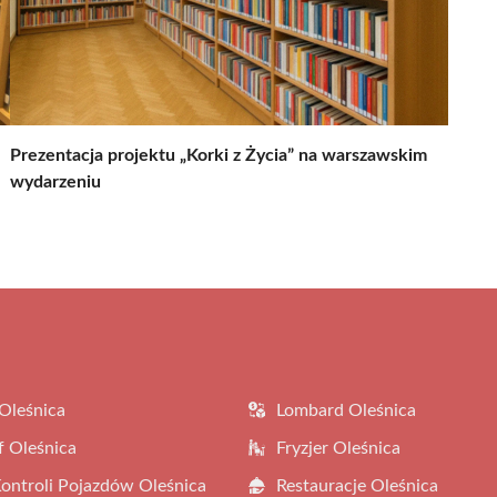
Prezentacja projektu „Korki z Życia” na warszawskim
wydarzeniu
Oleśnica
Lombard Oleśnica
f Oleśnica
Fryzjer Oleśnica
Kontroli Pojazdów Oleśnica
Restauracje Oleśnica