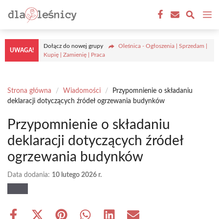
Przejdź
M
do
treści
Dołącz do nowej grupy
Oleśnica - Ogłoszenia | Sprzedam |
UWAGA!
Kupię | Zamienię | Praca
Strona główna
/
Wiadomości
/
Przypomnienie o składaniu
deklaracji dotyczących źródeł ogrzewania budynków
Przypomnienie o składaniu
deklaracji dotyczących źródeł
ogrzewania budynków
Data dodania:
10 lutego 2026 r.
Share
Share
Share
Share
Share
Share