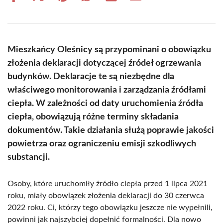
on
on
on
on
on
on
Facebook
X
Pinterest
WhatsApp
LinkedIn
Email
(Twitter)
Mieszkańcy Oleśnicy są przypominani o obowiązku
złożenia deklaracji dotyczącej źródeł ogrzewania
budynków. Deklaracje te są niezbędne dla
właściwego monitorowania i zarządzania źródłami
ciepła. W zależności od daty uruchomienia źródła
ciepła, obowiązują różne terminy składania
dokumentów. Takie działania służą poprawie jakości
powietrza oraz ograniczeniu emisji szkodliwych
substancji.
Osoby, które uruchomiły źródło ciepła przed 1 lipca 2021
roku, miały obowiązek złożenia deklaracji do 30 czerwca
2022 roku. Ci, którzy tego obowiązku jeszcze nie wypełnili,
powinni jak najszybciej dopełnić formalności. Dla nowo