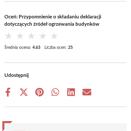
Oceń: Przypomnienie o składaniu deklaracji
dotyczących źródeł ogrzewania budynków
★
★
★
★
★
Średnia ocena:
4.63
Liczba ocen:
25
Udostępnij
Share
Share
Share
Share
Share
Share
on
on
on
on
on
on
Facebook
X
Pinterest
WhatsApp
LinkedIn
Email
(Twitter)