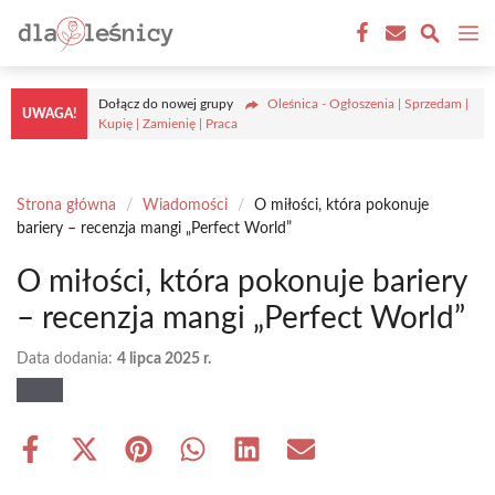
Przejdź
M
do
treści
Dołącz do nowej grupy
Oleśnica - Ogłoszenia | Sprzedam |
UWAGA!
Kupię | Zamienię | Praca
Strona główna
/
Wiadomości
/
O miłości, która pokonuje
bariery – recenzja mangi „Perfect World”
O miłości, która pokonuje bariery
– recenzja mangi „Perfect World”
Data dodania:
4 lipca 2025 r.
Share
Share
Share
Share
Share
Share
on
on
on
on
on
on
Facebook
X
Pinterest
WhatsApp
LinkedIn
Email