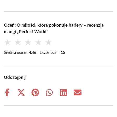
Oceń: O miłości, która pokonuje bariery – recenzja
mangi „Perfect World”
★
★
★
★
★
Średnia ocena:
4.46
Liczba ocen:
15
Udostępnij
Share
Share
Share
Share
Share
Share
on
on
on
on
on
on
Facebook
X
Pinterest
WhatsApp
LinkedIn
Email
(Twitter)