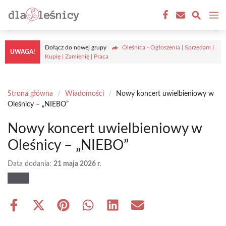
Przejdź
M
do
treści
Dołącz do nowej grupy
Oleśnica - Ogłoszenia | Sprzedam |
UWAGA!
Kupię | Zamienię | Praca
Strona główna
/
Wiadomości
/
Nowy koncert uwielbieniowy w
Oleśnicy – „NIEBO”
Nowy koncert uwielbieniowy w
Oleśnicy – „NIEBO”
Data dodania:
21 maja 2026 r.
Share
Share
Share
Share
Share
Share
on
on
on
on
on
on
Facebook
X
Pinterest
WhatsApp
LinkedIn
Email