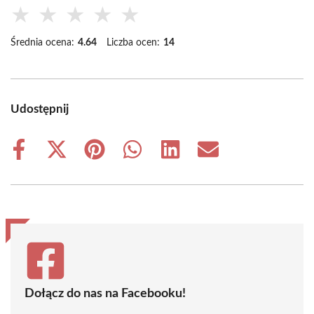
★
★
★
★
★
Średnia ocena:
4.64
Liczba ocen:
14
Udostępnij
Share
Share
Share
Share
Share
Share
on
on
on
on
on
on
Facebook
X
Pinterest
WhatsApp
LinkedIn
Email
(Twitter)
Dołącz do nas na Facebooku!