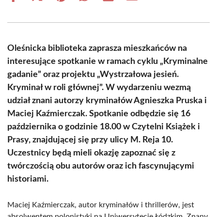
on
on
on
on
on
on
Facebook
X
Pinterest
WhatsApp
LinkedIn
Email
(Twitter)
Oleśnicka biblioteka zaprasza mieszkańców na
interesujące spotkanie w ramach cyklu „Kryminalne
gadanie” oraz projektu „Wystrzałowa jesień.
Kryminał w roli głównej”. W wydarzeniu wezmą
udział znani autorzy kryminałów Agnieszka Pruska i
Maciej Kaźmierczak. Spotkanie odbędzie się 16
października o godzinie 18.00 w Czytelni Książek i
Prasy, znajdującej się przy ulicy M. Reja 10.
Uczestnicy będą mieli okazję zapoznać się z
twórczością obu autorów oraz ich fascynującymi
historiami.
Maciej Kaźmierczak, autor kryminałów i thrillerów, jest
absolwentem polonistyki na Uniwersytecie Łódzkim. Znany