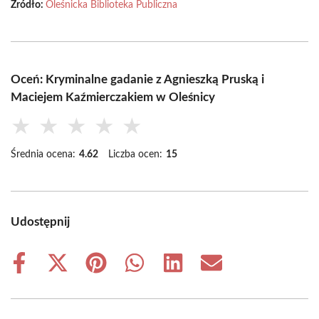
Źródło:
Oleśnicka Biblioteka Publiczna
Oceń: Kryminalne gadanie z Agnieszką Pruską i
Maciejem Kaźmierczakiem w Oleśnicy
★
★
★
★
★
Średnia ocena:
4.62
Liczba ocen:
15
Udostępnij
Share
Share
Share
Share
Share
Share
on
on
on
on
on
on
Facebook
X
Pinterest
WhatsApp
LinkedIn
Email
(Twitter)