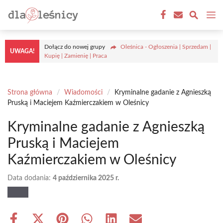
Przejdź
M
do
treści
Dołącz do nowej grupy
Oleśnica - Ogłoszenia | Sprzedam |
UWAGA!
Kupię | Zamienię | Praca
Strona główna
/
Wiadomości
/
Kryminalne gadanie z Agnieszką
Pruską i Maciejem Kaźmierczakiem w Oleśnicy
Kryminalne gadanie z Agnieszką
Pruską i Maciejem
Kaźmierczakiem w Oleśnicy
Data dodania:
4 października 2025 r.
Share
Share
Share
Share
Share
Share