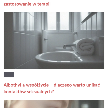
zastosowanie w terapii
Albothyl a współżycie – dlaczego warto unikać
kontaktów seksualnych?