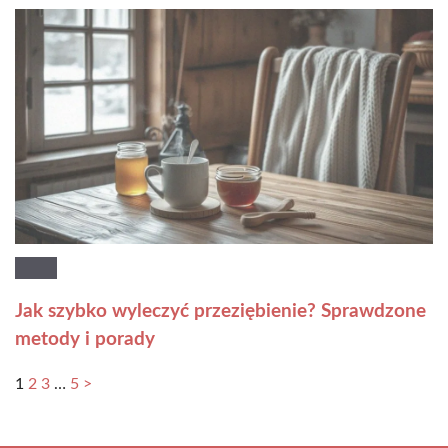
Jak szybko wyleczyć przeziębienie? Sprawdzone
metody i porady
1
2
3
…
5
>