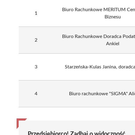
Biuro Rachunkowe MERITUM Cen
1
Biznesu
Biuro Rachunkowe Doradca Poda
2
Ankiel
3
Starzeńska-Kulas Janina, dorad
4
Biuro rachunkowe "SIGMA" Ali
Przedsiębiorco! Zadbaj o widoczność