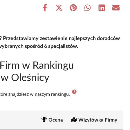
Share
Share
Share
Share
Share
Share
on
on
on
on
on
on
Facebook
X
Pinterest
WhatsApp
LinkedIn
Email
(Twitter)
? Przedstawiamy zestawienie najlepszych doradców
ybranych spośród 6 specjalistów.
 Firm w Rankingu
w Oleśnicy
które znajdziesz w naszym rankingu.
Ocena
Wizytówka Firmy