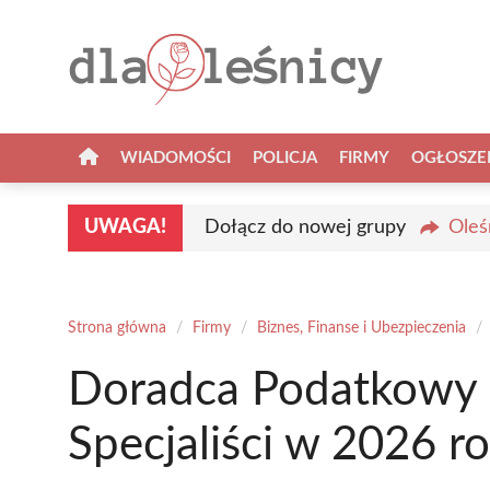
Przejdź
do
treści
WIADOMOŚCI
POLICJA
FIRMY
OGŁOSZE
UWAGA!
Dołącz do nowej grupy
Oleś
Strona główna
/
Firmy
/
Biznes, Finanse i Ubezpieczenia
/
Doradca Podatkowy O
Specjaliści w 2026 r