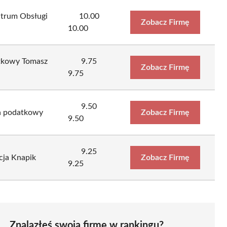
trum Obsługi
10.00
Zobacz Firmę
10.00
tkowy Tomasz
9.75
Zobacz Firmę
9.75
9.50
ca podatkowy
Zobacz Firmę
9.50
9.25
cja Knapik
Zobacz Firmę
9.25
Znalazłeś swoją firmę w rankingu?