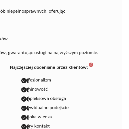
ób niepełnosprawnych, oferując:
ków.
tów, gwarantując usługi na najwyższym poziomie.
Najczęściej doceniane przez klientów:
profesjonalizm
terminowość
kompleksowa obsługa
indywidualne podejście
wysoka wiedza
dobry kontakt