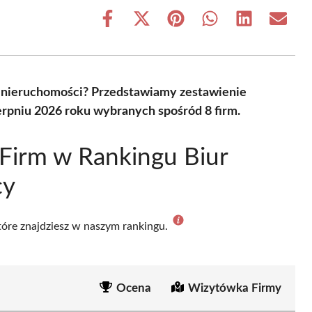
Share
Share
Share
Share
Share
Share
on
on
on
on
on
on
Facebook
X
Pinterest
WhatsApp
LinkedIn
Email
(Twitter)
y nieruchomości? Przedstawiamy zestawienie
erpniu 2026 roku wybranych spośród 8 firm.
Firm w Rankingu Biur
cy
które znajdziesz w naszym rankingu.
Ocena
Wizytówka Firmy