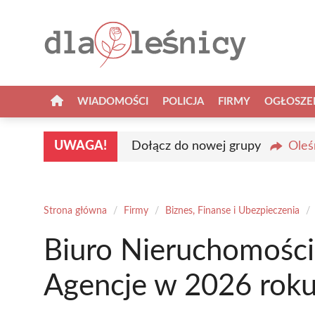
Przejdź
do
treści
WIADOMOŚCI
POLICJA
FIRMY
OGŁOSZE
UWAGA!
Dołącz do nowej grupy
Oleś
Strona główna
/
Firmy
/
Biznes, Finanse i Ubezpieczenia
/
Biuro Nieruchomości
Agencje w 2026 rok