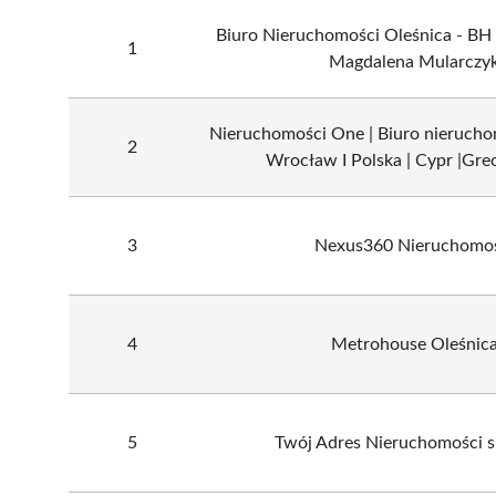
Biuro Nieruchomości Oleśnica - BH
1
Magdalena Mularczy
Nieruchomości One | Biuro nieruchom
2
Wrocław I Polska | Cypr |Grec
3
Nexus360 Nieruchomo
4
Metrohouse Oleśnic
5
Twój Adres Nieruchomości sp