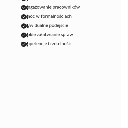
zaangażowanie pracowników
pomoc w formalnościach
indywidualne podejście
szybkie załatwianie spraw
kompetencje i rzetelność