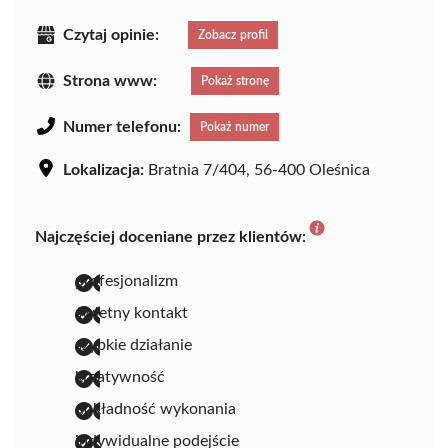
Czytaj opinie:
Zobacz profil
Strona www:
Pokaż stronę
Numer telefonu:
Pokaż numer
Lokalizacja:
Bratnia 7/404, 56-400 Oleśnica
Najczęściej doceniane przez klientów:
profesjonalizm
świetny kontakt
szybkie działanie
kreatywność
dokładność wykonania
indywidualne podejście