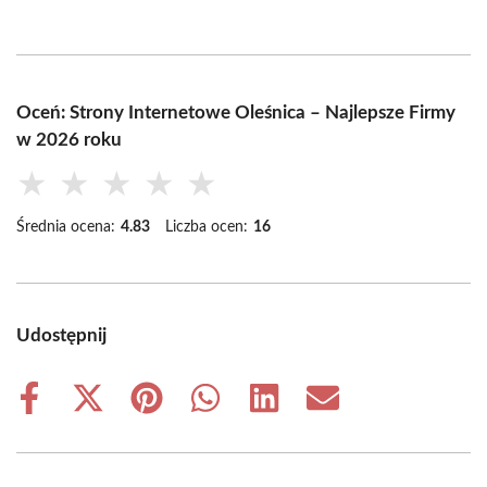
Oceń: Strony Internetowe Oleśnica – Najlepsze Firmy
w 2026 roku
★
★
★
★
★
Średnia ocena:
4.83
Liczba ocen:
16
Udostępnij
Share
Share
Share
Share
Share
Share
on
on
on
on
on
on
Facebook
X
Pinterest
WhatsApp
LinkedIn
Email
(Twitter)