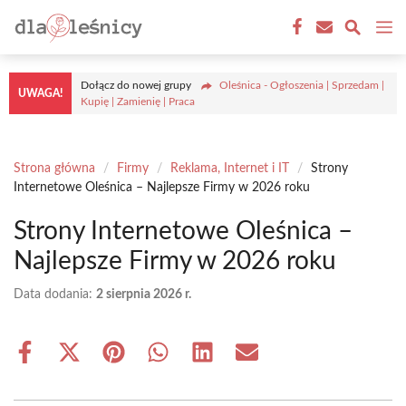
Przejdź
M
do
treści
Dołącz do nowej grupy
Oleśnica - Ogłoszenia | Sprzedam |
UWAGA!
Kupię | Zamienię | Praca
Strona główna
/
Firmy
/
Reklama, Internet i IT
/
Strony
Internetowe Oleśnica – Najlepsze Firmy w 2026 roku
Strony Internetowe Oleśnica –
Najlepsze Firmy w 2026 roku
Data dodania:
2 sierpnia 2026 r.
Share
Share
Share
Share
Share
Share
on
on
on
on
on
on
Facebook
X
Pinterest
WhatsApp
LinkedIn
Email
(Twitter)