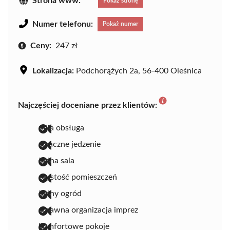
Strona www:
Pokaż stronę
Numer telefonu:
Pokaż numer
Ceny:
247 zł
Lokalizacja:
Podchorążych 2a, 56-400 Oleśnica
Najczęściej doceniane przez klientów:
miła obsługa
smaczne jedzenie
ładna sala
czystość pomieszczeń
ładny ogród
sprawna organizacja imprez
komfortowe pokoje