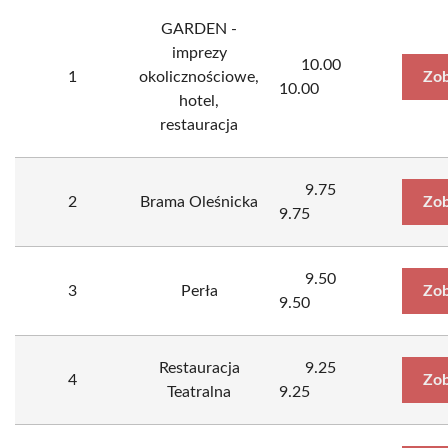
GARDEN -
imprezy
10.00
1
okolicznościowe,
Zob
10.00
hotel,
restauracja
9.75
2
Brama Oleśnicka
Zob
9.75
9.50
3
Perła
Zob
9.50
Restauracja
9.25
4
Zob
Teatralna
9.25