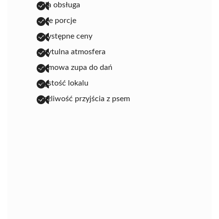
miła obsługa
duże porcje
przystępne ceny
przytulna atmosfera
darmowa zupa do dań
czystość lokalu
możliwość przyjścia z psem