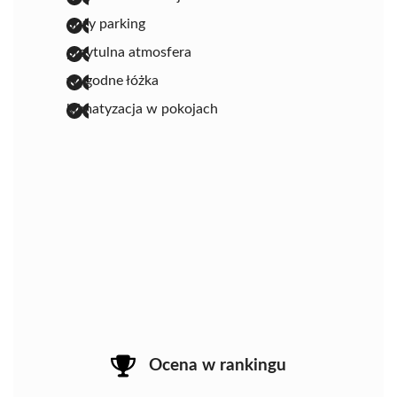
duży parking
przytulna atmosfera
wygodne łóżka
klimatyzacja w pokojach
Ocena w rankingu