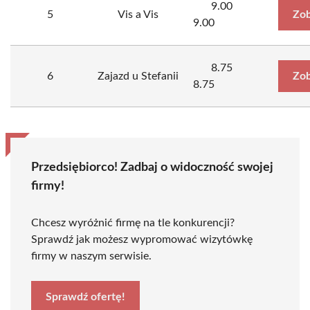
9.00
5
Vis a Vis
Zob
9.00
8.75
6
Zajazd u Stefanii
Zob
8.75
Przedsiębiorco! Zadbaj o widoczność swojej
firmy!
Chcesz wyróżnić firmę na tle konkurencji?
Sprawdź jak możesz wypromować wizytówkę
firmy w naszym serwisie.
Sprawdź ofertę!