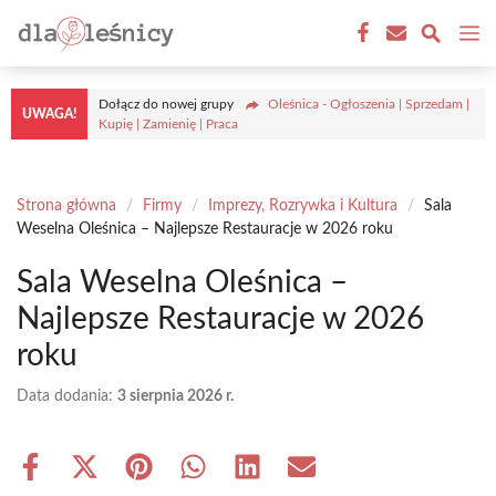
Przejdź
M
do
treści
Dołącz do nowej grupy
Oleśnica - Ogłoszenia | Sprzedam |
UWAGA!
Kupię | Zamienię | Praca
Strona główna
/
Firmy
/
Imprezy, Rozrywka i Kultura
/
Sala
Weselna Oleśnica – Najlepsze Restauracje w 2026 roku
Sala Weselna Oleśnica –
Najlepsze Restauracje w 2026
roku
Data dodania:
3 sierpnia 2026 r.
Share
Share
Share
Share
Share
Share
on
on
on
on
on
on