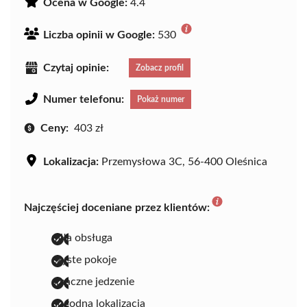
Ocena w Google:
4.4
Liczba opinii w Google:
530
Czytaj opinie:
Zobacz profil
Numer telefonu:
Pokaż numer
Ceny:
403 zł
Lokalizacja:
Przemysłowa 3C, 56-400 Oleśnica
Najczęściej doceniane przez klientów:
miła obsługa
czyste pokoje
smaczne jedzenie
dogodna lokalizacja