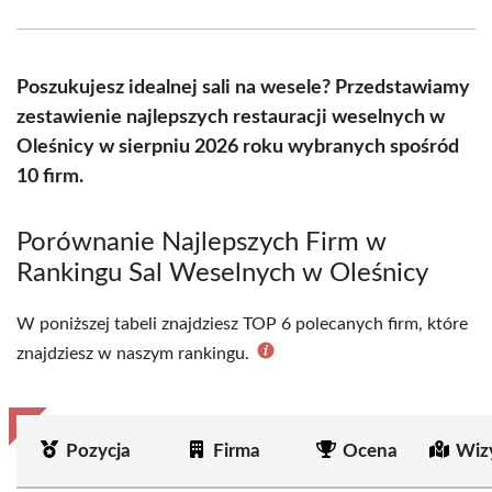
Facebook
X
Pinterest
WhatsApp
LinkedIn
Email
(Twitter)
Poszukujesz idealnej sali na wesele? Przedstawiamy
zestawienie najlepszych restauracji weselnych w
Oleśnicy w sierpniu 2026 roku wybranych spośród
10 firm.
Porównanie Najlepszych Firm w
Rankingu Sal Weselnych w Oleśnicy
W poniższej tabeli znajdziesz TOP 6 polecanych firm, które
znajdziesz w naszym rankingu.
Pozycja
Firma
Ocena
Wiz