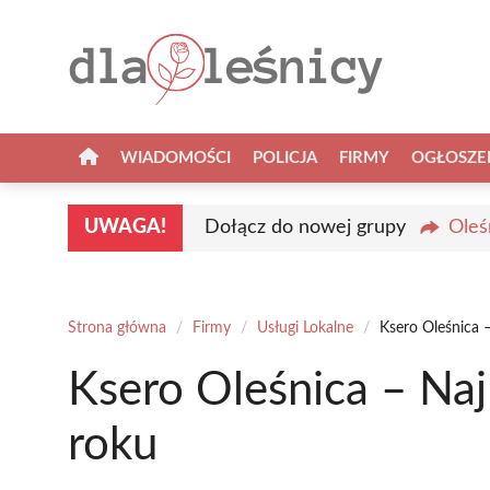
Przejdź
do
treści
WIADOMOŚCI
POLICJA
FIRMY
OGŁOSZE
UWAGA!
Dołącz do nowej grupy
Oleś
Strona główna
/
Firmy
/
Usługi Lokalne
/
Ksero Oleśnica 
Ksero Oleśnica – Na
roku