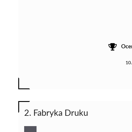
Oce
10
2. Fabryka Druku