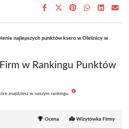
Share
Share
Share
Share
Share
Share
on
on
on
on
on
on
Facebook
X
Pinterest
WhatsApp
LinkedIn
Email
(Twitter)
ienie najlepszych punktów ksero w Oleśnicy w
 Firm w Rankingu Punktów
które znajdziesz w naszym rankingu.
Ocena
Wizytówka Firmy