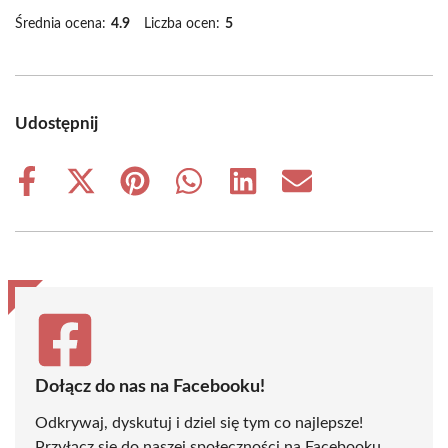
Średnia ocena:
4.9
Liczba ocen:
5
Udostępnij
Share
Share
Share
Share
Share
Share
on
on
on
on
on
on
Facebook
X
Pinterest
WhatsApp
LinkedIn
Email
(Twitter)
Dołącz do nas na Facebooku!
Odkrywaj, dyskutuj i dziel się tym co najlepsze!
Przyłącz się do naszej społeczności na Facebooku,