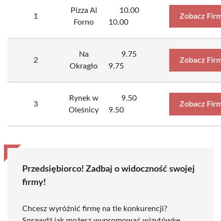
Pizza Al
10.00
1
Zobacz Fir
Forno
10.00
Na
9.75
2
Zobacz Fir
Okragło
9.75
Rynek w
9.50
3
Zobacz Fir
Oleśnicy
9.50
Przedsiębiorco! Zadbaj o widoczność swojej
firmy!
Chcesz wyróżnić firmę na tle konkurencji?
Sprawdź jak możesz wypromować wizytówkę