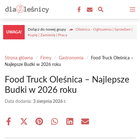
Przejdź
M
do
treści
Dołącz do nowej grupy
Oleśnica - Ogłoszenia | Sprzedam |
UWAGA!
Kupię | Zamienię | Praca
Strona główna
/
Firmy
/
Gastronomia
/
Food Truck Oleśnica –
Najlepsze Budki w 2026 roku
Food Truck Oleśnica – Najlepsze
Budki w 2026 roku
Data dodania:
3 sierpnia 2026 r.
Share
Share
Share
Share
Share
Share
on
on
on
on
on
on
Facebook
X
Pinterest
WhatsApp
LinkedIn
Email
(Twitter)